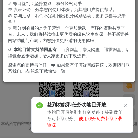
✅ 每日签到：坚持签到，积分轻松到手！
💬 发表评论：分享您的使用体验，为其他用户提供帮助。
🎁 参与活动：我们不定期推出积分奖励活动，更多惊喜等您来
拿！
✨ 积分制的目的是为了营造一个更加活跃、有序的资源共享平
台。未来，我们将持续推出更优质的绿色软件资源，并不断完善
网站功能与布局，为您提供更舒适的使用体验。
软件投稿
友链申请
版权声明
免责我们
广告合作
📂
本站目前支持的网盘有：
百度网盘，夸克网盘，迅雷网盘。后
续也会逐步增加，给大家更多的下载选择。
Copyright © 2024 ·
极客酱
·
苏ICP备2023031482号
感谢您的支持与信任！❤️ 如果您有任何疑问或建议，欢迎随时联
系我们。📩 祝您下载愉快！🚀
签到功能和任务功能已开放
本站已开启签到和任务功能！签到做任
扫码加微信
关注公众号
务可获取积分。
使用积分免费获取下载
本站所有内容来自互联网收集，仅供用于学习和交流，请勿用于商业用途。如
资源
有侵权、不妥之处，请第一时间联系我们删除