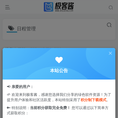
日程管理
排序
更新
浏览
点赞
评论
指尖时光 v8.8.3 会员版 | 智能日程提
醒，让重要事务不错过
本站公告
生活相关
6个月前
9139
📢
亲爱的用户：
滴答清单 v7.6.7.0 会员版 | 高效日程管
🌱 欢迎来到极客酱，感谢您选择我们分享的绿色软件资源！为了
提升用户体验和社区活跃度，本站特别采用了
积分制下载模式
。
理神器，助你轻松掌控时间
🔑 特别说明：
当前积分获取完全免费！
您可以通过以下简单方
学习办公
式获取积分：
12个月前
1.1W+