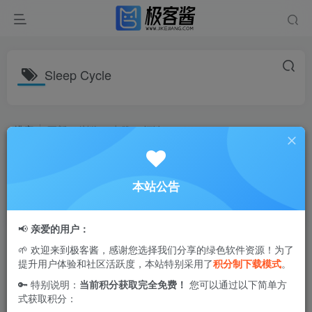
Sleep Cycle
排序
更新
浏览
点赞
评论
Sleep Cycle（睡眠周期）v4.25.50 | 智
能监测睡眠阶段 科学唤醒提升睡眠质
本站公告
量 高级版
生活相关
6个月前
1.2W+
📢
亲爱的用户：
🌱 欢迎来到极客酱，感谢您选择我们分享的绿色软件资源！为了
提升用户体验和社区活跃度，本站特别采用了
积分制下载模式
。
🔑 特别说明：
当前积分获取完全免费！
您可以通过以下简单方
式获取积分：