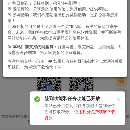
✅ 每日签到：坚持签到，积分轻松到手！
💬 发表评论：分享您的使用体验，为其他用户提供帮助。
🎁 参与活动：我们不定期推出积分奖励活动，更多惊喜等您来
拿！
✨ 积分制的目的是为了营造一个更加活跃、有序的资源共享平
台。未来，我们将持续推出更优质的绿色软件资源，并不断完善
网站功能与布局，为您提供更舒适的使用体验。
软件投稿
友链申请
版权声明
免责我们
广告合作
📂
本站目前支持的网盘有：
百度网盘，夸克网盘，迅雷网盘。后
续也会逐步增加，给大家更多的下载选择。
Copyright © 2024 ·
极客酱
·
苏ICP备2023031482号
感谢您的支持与信任！❤️ 如果您有任何疑问或建议，欢迎随时联
系我们。📩 祝您下载愉快！🚀
签到功能和任务功能已开放
本站已开启签到和任务功能！签到做任
扫码加微信
关注公众号
务可获取积分。
使用积分免费获取下载
本站所有内容来自互联网收集，仅供用于学习和交流，请勿用于商业用途。如
资源
有侵权、不妥之处，请第一时间联系我们删除